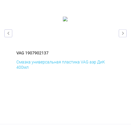
VAG 1907902137
VAG
Смазка универсальная пластика VAG аэр ДиК
Сма
400мл
40