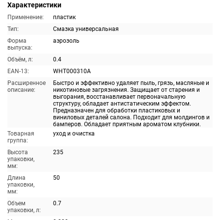
Характеристики
Применение:
пластик
Тип:
Смазка универсальная
Форма
аэрозоль
выпуска:
Объём, л:
0.4
EAN-13:
WHT000310A
Расширенное
Быстро и эффективно удаляет пыль, грязь, масляные и
описание:
никотиновые загрязнения. Защищает от старения и
выгорания, восстанавливает первоначальную
структуру, обладает антистатическим эффектом.
Предназначен для обработки пластиковых и
виниловых деталей салона. Подходит для молдингов и
бамперов. Обладает приятным ароматом клубники.
Товарная
уход и очистка
группа:
Высота
235
упаковки,
мм:
Длина
50
упаковки,
мм:
Объем
0.7
упаковки, л: